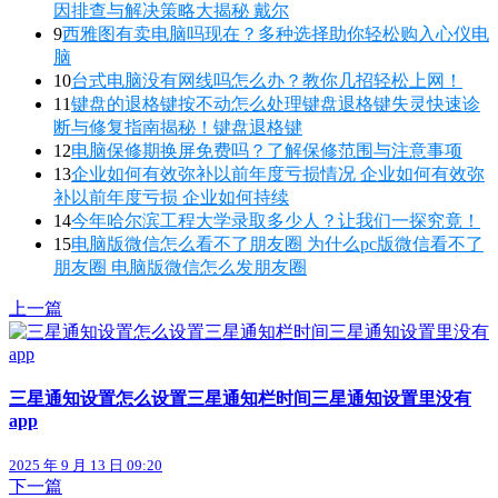
因排查与解决策略大揭秘 戴尔
9
西雅图有卖电脑吗现在？多种选择助你轻松购入心仪电
脑
10
台式电脑没有网线吗怎么办？教你几招轻松上网！
11
键盘的退格键按不动怎么处理键盘退格键失灵快速诊
断与修复指南揭秘！键盘退格键
12
电脑保修期换屏免费吗？了解保修范围与注意事项
13
企业如何有效弥补以前年度亏损情况 企业如何有效弥
补以前年度亏损 企业如何持续
14
今年哈尔滨工程大学录取多少人？让我们一探究竟！
15
电脑版微信怎么看不了朋友圈 为什么pc版微信看不了
朋友圈 电脑版微信怎么发朋友圈
上一篇
三星通知设置怎么设置三星通知栏时间三星通知设置里没有
app
2025 年 9 月 13 日 09:20
下一篇