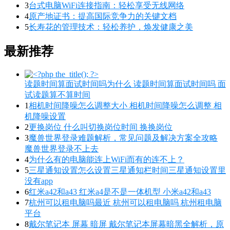
3
台式电脑WiFi连接指南：轻松享受无线网络
4
原产地证书：提高国际竞争力的关键文档
5
长寿花的管理技术：轻松养护，焕发健康之美
最新推荐
读题时间算面试时间吗为什么 读题时间算面试时间吗 面
试读题算不算时间
1
相机时间降噪怎么调整大小 相机时间降噪怎么调整 相
机降噪设置
2
更换岗位 什么叫切换岗位时间 换换岗位
3
魔兽世界登录难题解析，常见问题及解决方案全攻略
魔兽世界登录不上去
4
为什么有的电脑能连上WiFi而有的连不上？
5
三星通知设置怎么设置三星通知栏时间三星通知设置里
没有app
6
红米a42和a43 红米a4是不是一体机型 小米a42和a43
7
杭州可以租电脑吗最近 杭州可以租电脑吗 杭州租电脑
平台
8
戴尔笔记本 屏幕 暗屏 戴尔笔记本屏幕暗黑全解析，原