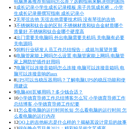
电脑屏幕推荐剪辑吗怎么弄？选购指南来解决你的困惑
1
成长记录小学生成长记录模板 亲子共筑成长桥，小学
生成长记录册撰写指南 成长记录小
2
无琴弦吉他 无弦吉他需要技术吗 没有琴弦的吉他
3
不锈钢和钛合金的区别 不锈钢材质和钛合金材质哪个
质量好 不锈钢和钛合金哪个硬度高
4
出门需要关电脑吗 外出电脑需要关机吗 关电脑有必要
关电源吗
5
饲料行业研发人员工作总结报告：成就与展望并重
6
电脑管家能上网吗怎么设置 电脑管家能上网吗 电脑管
家上网防护插件好用吗
7
电脑可以连接音箱吗怎么连接 电脑可以连接音箱吗 电
脑可以连接音响的aux
8
UPS可以当稳压器用吗？了解电脑UPS的稳压功能和使
用建议
9
电脑400瓦够用吗？多少钱合适？
10
小学德育导师工作总结博客怎么写 小学德育导师工作
总结博客 小学德育导师工作纪要
11
怎么看电脑的运行时间长短 怎么看电脑的运行时间 怎
么看电脑的运行内存
12
QQ上的吉他标志是什么样的？揭秘其设计背后的故事
13
端午晚会节目单2021：精彩纷呈的文艺盛宴