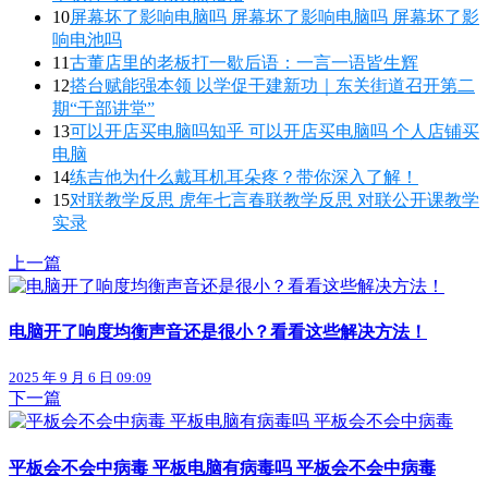
10
屏幕坏了影响电脑吗 屏幕坏了影响电脑吗 屏幕坏了影
响电池吗
11
古董店里的老板打一歇后语：一言一语皆生辉
12
搭台赋能强本领 以学促干建新功｜东关街道召开第二
期“干部讲堂”
13
可以开店买电脑吗知乎 可以开店买电脑吗 个人店铺买
电脑
14
练吉他为什么戴耳机耳朵疼？带你深入了解！
15
对联教学反思 虎年七言春联教学反思 对联公开课教学
实录
上一篇
电脑开了响度均衡声音还是很小？看看这些解决方法！
2025 年 9 月 6 日 09:09
下一篇
平板会不会中病毒 平板电脑有病毒吗 平板会不会中病毒