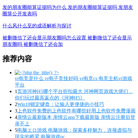
发的朋友圈能算证据吗为什么 发的朋友圈能算证据吗 发朋友
圈算公开发表吗
什么风什么至的成语解析与探讨
被删微信了还会显示朋友圈吗怎么设置 被删微信了还会显示
朋友圈吗 被删微信了还会加
推荐内容
vr电竞是什么 vr电子竞技好吗 vr电竞cs 电竞主机vr游戏
平台
1
页游河神H5哪个平台折扣最大 河神网页游戏大佬们，
你们玩过最高返点的《河神H5》
2
Win10锁定键盘：让输入更便捷的小技巧
3
上色软件免费的上色软件有哪些好用上色软件免费漫画
4
亲情云最新版本 亲情云app下载最新版 亲情云注册后登
录不上
5
电脑エロ游戏 电脑游戏：探索多样魅力，连接虚拟与
现实的桥梁 电脑游戏pc