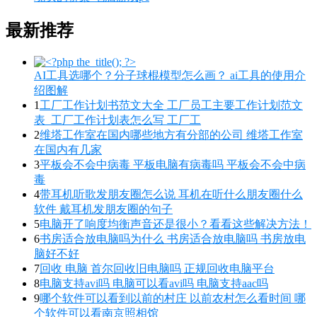
最新推荐
AI工具选哪个？分子球棍模型怎么画？ ai工具的使用介
绍图解
1
工厂工作计划书范文大全 工厂员工主要工作计划范文
表_工厂工作计划表怎么写 工厂工
2
维塔工作室在国内哪些地方有分部的公司 维塔工作室
在国内有几家
3
平板会不会中病毒 平板电脑有病毒吗 平板会不会中病
毒
4
带耳机听歌发朋友圈怎么说 耳机在听什么朋友圈什么
软件 戴耳机发朋友圈的句子
5
电脑开了响度均衡声音还是很小？看看这些解决方法！
6
书房适合放电脑吗为什么 书房适合放电脑吗 书房放电
脑好不好
7
回收 电脑 首尔回收旧电脑吗 正规回收电脑平台
8
电脑支持avi吗 电脑可以看avi吗 电脑支持aac吗
9
哪个软件可以看到以前的村庄 以前农村怎么看时间 哪
个软件可以看南京照相馆