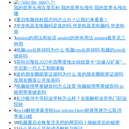
我的世界头颅百度百科 我的世界头颅作 我的世界头颅在
哪
1
重启电脑损耗固态吗怎么办？让我们来看看！
2
华龙电器卖电脑吗是真的吗 华龙电器卖电脑吗 华龙电
商
3
against的用法和短语 against的所有用法 against最常见三
种用
4
电脑cpu会坏掉吗为什么 电脑cpu会坏掉吗 电脑的cpu会
烧坏吗
5
英特尔预告2025年四季度推出锐炫显卡“边缘AI扩展”，
开启新一代人工智能体验
6
发的朋友圈能算证据吗为什么 发的朋友圈能算证据吗
发朋友圈算公开发表吗
7
电脑能用苹果键盘吗怎么设置 电脑能用苹果键盘吗 pc
能用苹果键盘吗
8
长沙银河中等职业学校怎么样？全面解析这所热门职业
院校
9
ios14解锁屏幕变暗bug iphone14pro锁屏黑屏怎么取消
苹果14锁
10
电脑重启会恢复没关闭的网页吗？揭秘背后的秘密
11
什么风什么至的成语解析与探讨