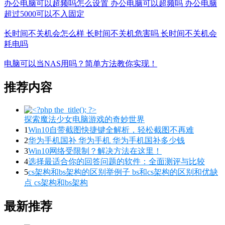
办公电脑可以超频吗怎么设置 办公电脑可以超频吗 办公电脑
超过5000可以不入固定
长时间不关机会怎么样 长时间不关机危害吗 长时间不关机会
耗电吗
电脑可以当NAS用吗？简单方法教你实现！
推荐内容
探索魔法少女电脑游戏的奇妙世界
1
Win10自带截图快捷键全解析，轻松截图不再难
2
华为手机国补 华为手机 华为手机国补多少钱
3
Win10网络受限制？解决方法在这里！
4
选择最适合你的回答问题的软件：全面测评与比较
5
cs架构和bs架构的区别举例子 bs和cs架构的区别和优缺
点 cs架构和bs架构
最新推荐