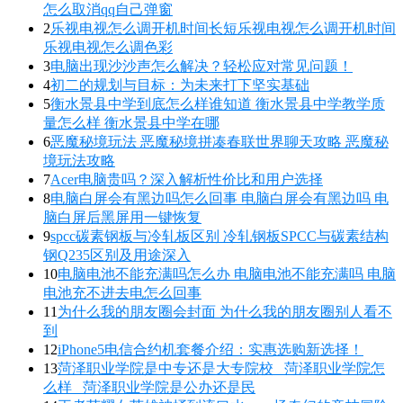
怎么取消qq自己弹窗
2
乐视电视怎么调开机时间长短乐视电视怎么调开机时间
乐视电视怎么调色彩
3
电脑出现沙沙声怎么解决？轻松应对常见问题！
4
初二的规划与目标：为未来打下坚实基础
5
衡水景县中学到底怎么样谁知道 衡水景县中学教学质
量怎么样 衡水景县中学在哪
6
恶魔秘境玩法 恶魔秘境拼凑春联世界聊天攻略 恶魔秘
境玩法攻略
7
Acer电脑贵吗？深入解析性价比和用户选择
8
电脑白屏会有黑边吗怎么回事 电脑白屏会有黑边吗 电
脑白屏后黑屏用一键恢复
9
spcc碳素钢板与冷轧板区别 冷轧钢板SPCC与碳素结构
钢Q235区别及用途深入
10
电脑电池不能充满吗怎么办 电脑电池不能充满吗 电脑
电池充不进去电怎么回事
11
为什么我的朋友圈会封面 为什么我的朋友圈别人看不
到
12
iPhone5电信合约机套餐介绍：实惠选购新选择！
13
菏泽职业学院是中专还是大专院校_ 菏泽职业学院怎
么样_ 菏泽职业学院是公办还是民