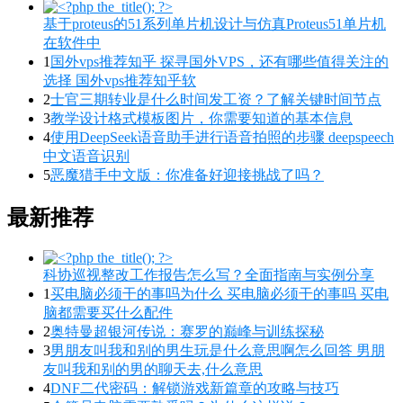
基于proteus的51系列单片机设计与仿真Proteus51单片机
在软件中
1
国外vps推荐知乎 探寻国外VPS，还有哪些值得关注的
选择 国外vps推荐知乎软
2
士官三期转业是什么时间发工资？了解关键时间节点
3
教学设计格式模板图片，你需要知道的基本信息
4
使用DeepSeek语音助手进行语音拍照的步骤 deepspeech
中文语音识别
5
恶魔猎手中文版：你准备好迎接挑战了吗？
最新推荐
科协巡视整改工作报告怎么写？全面指南与实例分享
1
买电脑必须干的事吗为什么 买电脑必须干的事吗 买电
脑都需要买什么配件
2
奥特曼超银河传说：赛罗的巅峰与训练探秘
3
男朋友叫我和别的男生玩是什么意思啊怎么回答 男朋
友叫我和别的男的聊天去,什么意思
4
DNF二代密码：解锁游戏新篇章的攻略与技巧