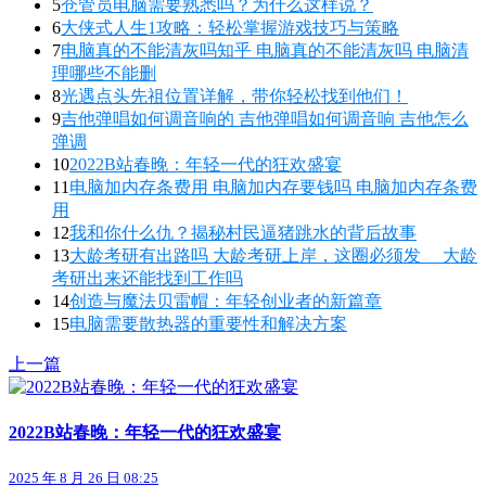
5
仓管员电脑需要熟悉吗？为什么这样说？
6
大侠式人生1攻略：轻松掌握游戏技巧与策略
7
电脑真的不能清灰吗知乎 电脑真的不能清灰吗 电脑清
理哪些不能删
8
光遇点头先祖位置详解，带你轻松找到他们！
9
吉他弹唱如何调音响的 吉他弹唱如何调音响 吉他怎么
弹调
10
2022B站春晚：年轻一代的狂欢盛宴
11
电脑加内存条费用 电脑加内存要钱吗 电脑加内存条费
用
12
我和你什么仇？揭秘村民逼猪跳水的背后故事
13
大龄考研有出路吗 大龄考研上岸，这圈必须发__ 大龄
考研出来还能找到工作吗
14
创造与魔法贝雷帽：年轻创业者的新篇章
15
电脑需要散热器的重要性和解决方案
上一篇
2022B站春晚：年轻一代的狂欢盛宴
2025 年 8 月 26 日 08:25