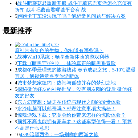
4
战斗吧蘑菇君重新开服 战斗吧蘑菇君页游怎么充值有
折扣 战斗吧蘑菇君哪些平台有 战
5
跑跑卡丁车没法玩了吗？解析常见问题与解决方案
最新推荐
原神带有红色的生物，你知道有哪些吗？
1
战神Win10系统：畅享全新体验的游戏利器
2
下载《暗黑守护神》，体验真正的暗黑系冒险
3
成都冬季最理想的旅游线路 春节成都之旅，5-10℃温暖
宜居，解锁诗意冬季旅游新体
4
城市梦想家纽约：热闹与孤独并存的梦幻之地
5
探秘微信好友的神秘世界，没有朋友圈的背后 微信好
友的好友
6
东方幻梦想：游走在传统与现代之间的珍贵体验
7
水冷电脑可以邮寄吗？邮寄注意事项大揭秘！
8
惊魂游戏下载：究竟会给你带来怎样的惊险体验？
9
预算不高也能拥有豪车梦？这些车型值得一看！ 预算
不高是什么意思
10
4399暗黑西游：一场别样的西游之旅