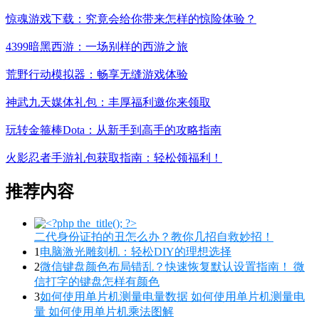
惊魂游戏下载：究竟会给你带来怎样的惊险体验？
4399暗黑西游：一场别样的西游之旅
荒野行动模拟器：畅享无缝游戏体验
神武九天媒体礼包：丰厚福利邀你来领取
玩转金箍棒Dota：从新手到高手的攻略指南
火影忍者手游礼包获取指南：轻松领福利！
推荐内容
二代身份证拍的丑怎么办？教你几招自救妙招！
1
电脑激光雕刻机：轻松DIY的理想选择
2
微信键盘颜色布局错乱？快速恢复默认设置指南！ 微
信打字的键盘怎样有颜色
3
如何使用单片机测量电量数据 如何使用单片机测量电
量 如何使用单片机乘法图解