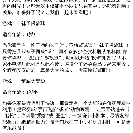
聊的时光！这些游戏不仅能令小朋友乐在其中，还能增进亲子
关系。准备好了吗？让我们一起来看看吧！
游戏一：袜子保龄球
适合年龄：1岁+
当你家里有一堆干净的袜子时，不妨试试这个“袜子保龄球”！
只需把几双袜子团成“球”，再准备多少空饮料瓶或纸杯做“保
龄球阵型”。设定好“起投线”，就可以开始“投球挑战”了！我
家小电驴对此可是乐此不疲，连投歪了还会自己扶起来重投，
全程都安安静静，真是大大的成功，大家快试试吧！
游戏二：纸箱大冒险
适合年龄：1岁半+
如果你家最近收到了快递，那肯定有一个大纸箱在角落等着被
利用！把它变成“宇宙飞船”或者“动物医院”！让宝宝钻进去当
“船长”，你则是“乘客”或“医生”，一起编个小剧本，尽情发挥
想象力。纸箱的魔力让孩子们乐在其中，和玩具相比，可是更
有乐趣哦！